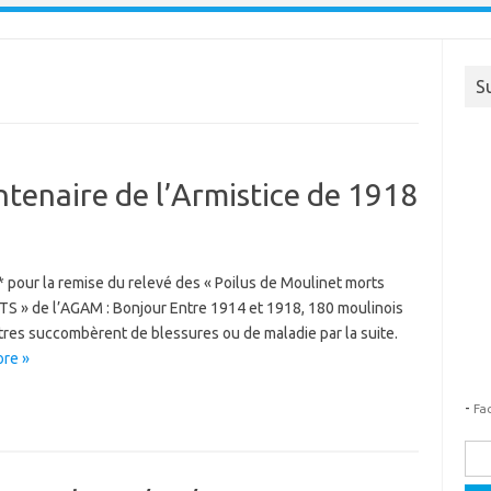
S
tenaire de l’Armistice de 1918
our la remise du relevé des « Poilus de Moulinet morts
UETS » de l’AGAM : Bonjour Entre 1914 et 1918, 180 moulinois
utres succombèrent de blessures ou de maladie par la suite.
re »
-
Fa
Rech