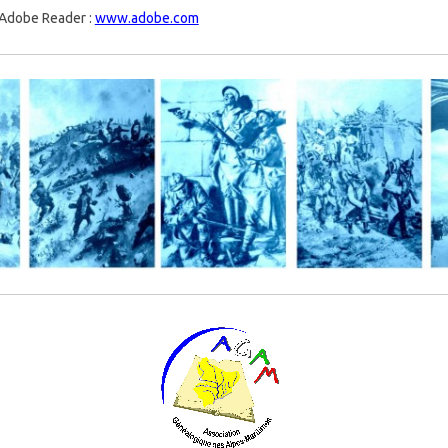
 Adobe Reader :
www.adobe.com