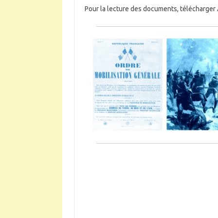
Pour la lecture des documents, télécharger