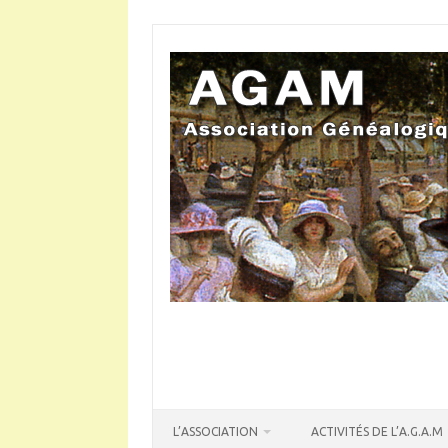
Skip
to
content
L’ASSOCIATION
ACTIVITÉS DE L’A.G.A.M