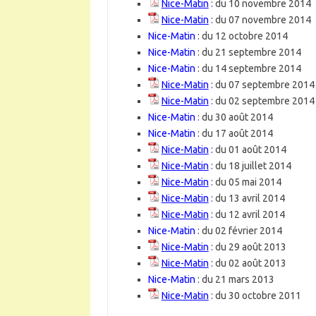
Nice-Matin
: du 10 novembre 2014
Nice-Matin
: du 07 novembre 2014
Nice-Matin
: du 12 octobre 2014
Nice-Matin
: du 21 septembre 2014
Nice-Matin
: du 14 septembre 2014
Nice-Matin
: du 07 septembre 2014
Nice-Matin
: du 02 septembre 2014
Nice-Matin
: du 30 août 2014
Nice-Matin
: du 17 août 2014
Nice-Matin
: du 01 août 2014
Nice-Matin
: du 18 juillet 2014
Nice-Matin
: du 05 mai 2014
Nice-Matin
: du 13 avril 2014
Nice-Matin
: du 12 avril 2014
Nice-Matin
: du 02 février 2014
Nice-Matin
: du 29 août 2013
Nice-Matin
: du 02 août 2013
Nice-Matin
: du 21 mars 2013
Nice-Matin
: du 30 octobre 2011