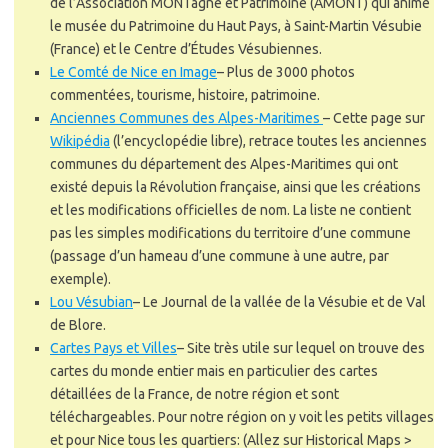
de l’Association MONTagne et Patrimoine (AMONT) qui anime
le musée du Patrimoine du Haut Pays, à Saint-Martin Vésubie
(France) et le Centre d’Études Vésubiennes.
Le Comté de Nice en Image
–
Plus de 3000 photos
commentées, tourisme, histoire, patrimoine.
Anciennes Communes des Alpes-Maritimes
–
Cette page sur
Wikipédia
(l’encyclopédie libre), retrace toutes les anciennes
communes du département des Alpes-Maritimes qui ont
existé depuis la Révolution française, ainsi que les créations
et les modifications officielles de nom. La liste ne contient
pas les simples modifications du territoire d’une commune
(passage d’un hameau d’une commune à une autre, par
exemple).
Lou Vésubian
–
Le Journal de la vallée de la Vésubie et de Val
de Blore.
Cartes Pays et Villes
–
Site très utile sur lequel on trouve des
cartes du monde entier mais en particulier des cartes
détaillées de la France, de notre région et sont
téléchargeables. Pour notre région on y voit les petits villages
et pour Nice tous les quartiers: (Allez sur Historical Maps >