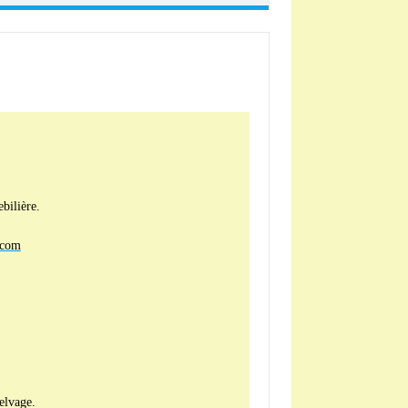
bilière.
.com
elvage.