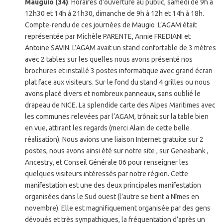
Mauguio (34)
. Horaires d’ouverture au public, samedi de 9h à
12h30 et 14h à 21h30, dimanche de 9h à 12h et 14h à 18h.
Compte-rendu de ces journées de Maugio :L’AGAM était
représentée par Michèle PARENTE, Annie FREDIANI et
Antoine SAVIN. L’AGAM avait un stand confortable de 3 mètres
avec 2 tables sur les quelles nous avons présenté nos
brochures et installé 3 postes informatique avec grand écran
plat face aux visiteurs. Sur le fond du stand 4 grilles ou nous
avons placé divers et nombreux panneaux, sans oublié le
drapeau de NICE. La splendide carte des Alpes Maritimes avec
les communes relevées par l’AGAM, trônait sur la table bien
en vue, attirant les regards (merci Alain de cette belle
réalisation). Nous avions une liaison Internet gratuite sur 2
postes, nous avons ainsi été sur notre site , sur Geneabank ,
Ancestry, et Conseil Générale 06 pour renseigner les
quelques visiteurs intéressés par notre région. Cette
manifestation est une des deux principales manifestation
organisées dans le Sud ouest (l’autre se tient a Nîmes en
novembre). Elle est magnifiquement organisée par des gens
dévoués et très sympathiques, la fréquentation d’après un