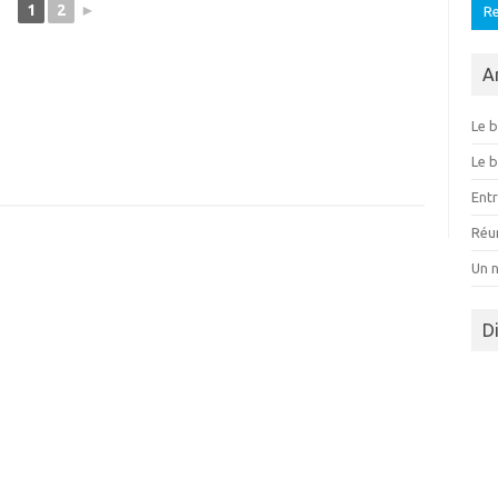
1
2
►
A
Le b
Le b
Ent
Réu
Un 
D