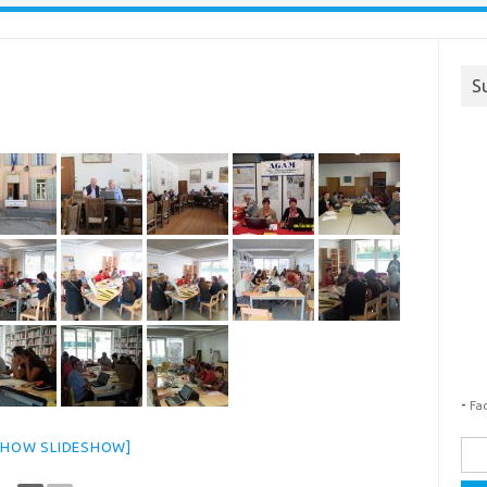
S
-
Fa
SHOW SLIDESHOW]
Rech