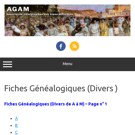
Skip
to
content
Menu
Fiches Généalogiques (Divers )
Fiches Généalogiques (Divers de A à M) – Page n° 1
A
B
C