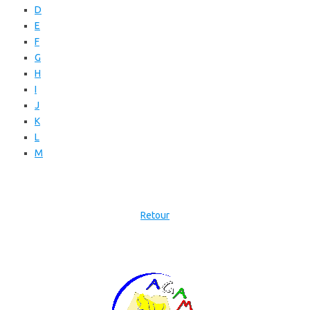
D
E
F
G
H
I
J
K
L
M
Retour