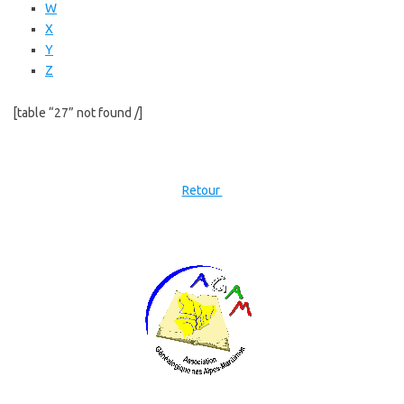
W
X
Y
Z
[table “27” not found /]
Retour