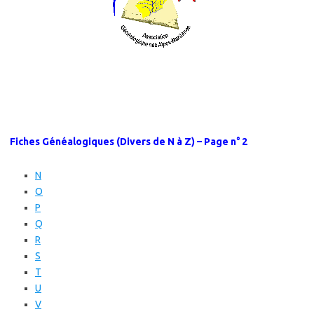
Fiches Généalogiques (Divers de N à Z) – Page n° 2
N
O
P
Q
R
S
T
U
V